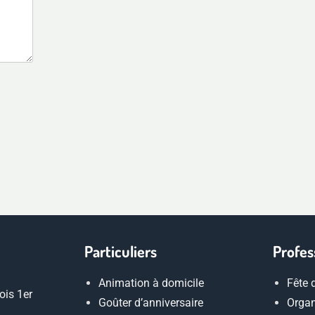
Particuliers
Profes
Animation à domicile
Fête 
ois 1er
Goûter d’anniversaire
Organ