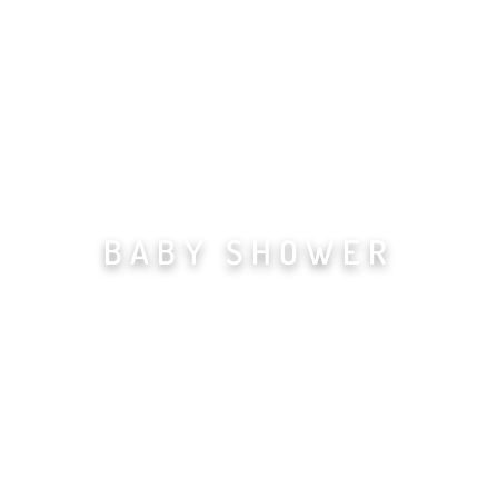
tistes
Ann
BABY SHOWER